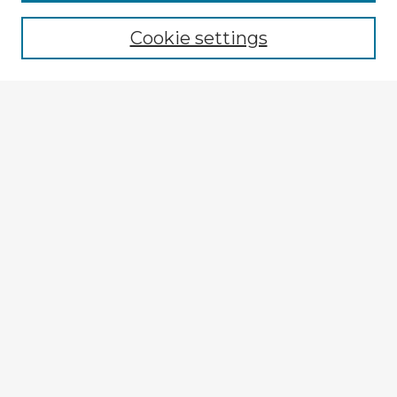
Cookie settings
Select context to search:
Advanced Search
Notify me via email or
RSS
Explore
Authors
Colleges & Departments
Disciplines
Connect
My STARS Account
Frequently Asked Questions
Follow STARS
About STARS
Contact Us