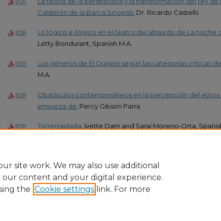
La teoría de la perspectiva y la transformación del rey de
PDF
Calderón de la Barca Sinopsis
, Dr. Ricardo Castells
Lo lógico e ilógico en el teatro del absurdo de La noche 
PDF
Letty Bondurant, Spanish M.A.
Los géneros de El Quijote según las categorías críticas d
PDF
M.A.
Obstáculos contemporáneos en la percepción del ethos u
PDF
empieza de
, Percy Gibson Parra
Torrenjaulada
, Ivette Dam and Saraí Moreno-Orta, Spanis
PDF
Transfiguración
, Lynn Mackey, B.A.
PDF
ur site work. We may also use additional
e our content and your digital experience.
sing the
Cookie settings
link. For more
Home
|
About
|
FAQ
|
My Account
|
Accessibility Statement