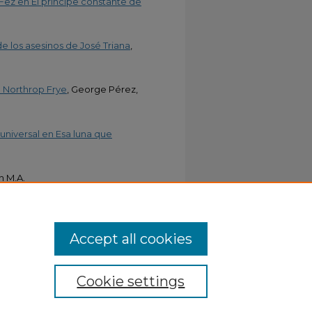
 Fez en El príncipe constante de
de los asesinos de José Triana
,
e Northrop Frye
, George Pérez,
niversal en Esa luna que
h M.A.
Accept all cookies
Cookie settings