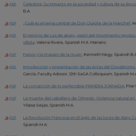
Celestina: Su impacto en la sociedad y cultura de su épo
PDF
B.A.
¿Cuál es el tema central de Don Quijote de la Mancha?
, A
PDF
El retorno de Los de abajo, visión del movimiento revoluc
PDF
villista
, Valeria Rivera, Spanish M.A. Mariano
Feijoo y la imagen de la mujer
, Kenneth Negy, Spanish B.
PDF
Introducción y presentación de las Actas del Duodécim
PDF
García, Faculty Advisor, 12th SaGA Colloquium, Spanish M.
La corrupción de lo perfectible PRIMERA JORNADA
, Pila
PDF
La muerte del caballero de Olmedo: Violencia natural en
PDF
Yilaisa Seijas, Spanish M.A.
La Revolución Francesa en El siglo de las luces de Alejo C
PDF
Spanish M.A.