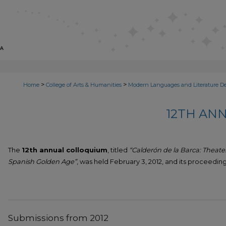
>
>
Home
College of Arts & Humanities
Modern Languages and Literature D
12TH AN
The
12th annual colloquium
, titled
“Calderón de la Barca: Theater
Spanish Golden Age”
, was held
February 3, 2012
, and its proceedi
Submissions from 2012