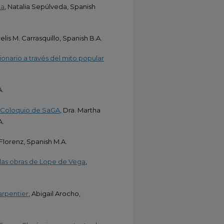
ca
, Natalia Sepúlveda, Spanish
relis M. Carrasquillo, Spanish B.A.
ionario a través del mito popular
A.
o Coloquio de SaGA
, Dra. Martha
A.
r Florenz, Spanish M.A.
 las obras de Lope de Vega
,
arpentier
, Abigail Arocho,