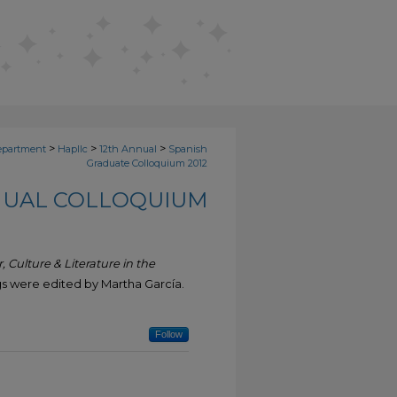
>
>
>
epartment
Hapllc
12th Annual
Spanish
Graduate Colloquium 2012
NUAL COLLOQUIUM
, Culture & Literature in the
ngs were edited by
Martha García
.
Follow