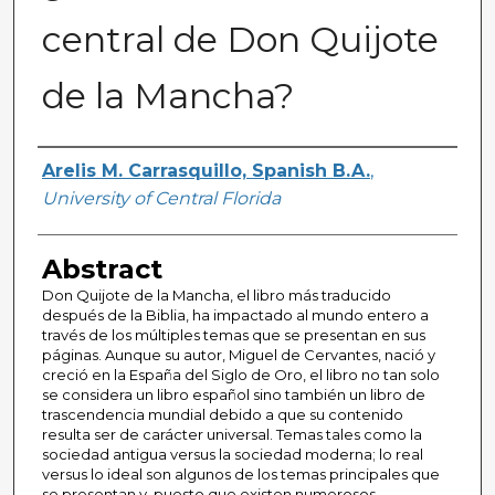
central de Don Quijote
de la Mancha?
Author(s)
Arelis M. Carrasquillo, Spanish B.A.
,
University of Central Florida
Abstract
Don Quijote de la Mancha, el libro más traducido
después de la Biblia, ha impactado al mundo entero a
través de los múltiples temas que se presentan en sus
páginas. Aunque su autor, Miguel de Cervantes, nació y
creció en la España del Siglo de Oro, el libro no tan solo
se considera un libro español sino también un libro de
trascendencia mundial debido a que su contenido
resulta ser de carácter universal. Temas tales como la
sociedad antigua versus la sociedad moderna; lo real
versus lo ideal son algunos de los temas principales que
se presentan y, puesto que existen numerosos